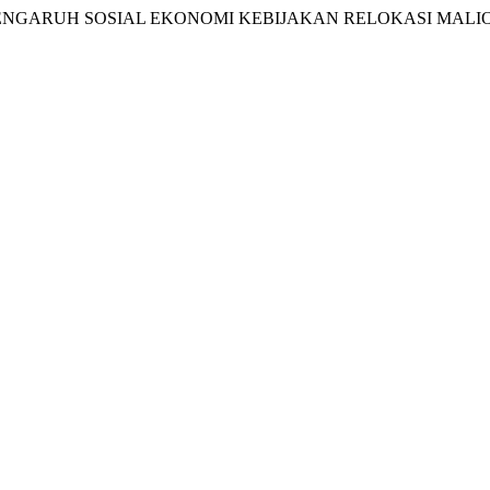
22) “ANALISIS PENGARUH SOSIAL EKONOMI KEBIJAKAN RELOKA