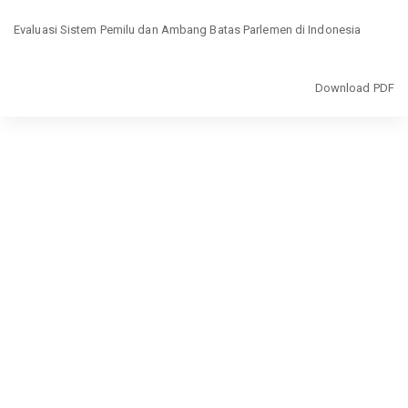
Return
Evaluasi Sistem Pemilu dan Ambang Batas Parlemen di Indonesia
to
Article
Details
Download
Download PDF