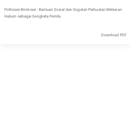
Return
Politisasi Birokrasi - Bantuan Sosial dan Gugatan Perbuatan Melawan
to
Hukum sebagai Sengketa Pemilu
Article
Details
Download
Download PDF