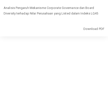
Return
Analisis Pengaruh Mekanisme Corporate Governance dan Board
to
Diversity terhadap Nilai Perusahaan yang Listed dalam Indeks LQ45
Article
Details
Download
Download PDF