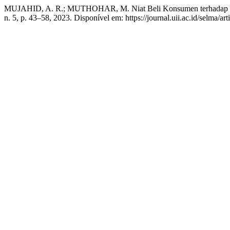
MUJAHID, A. R.; MUTHOHAR, M. Niat Beli Konsumen terhadap Rest
n. 5, p. 43–58, 2023. Disponível em: https://journal.uii.ac.id/selma/a