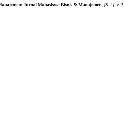
 Manajemen: Jurnal Mahasiswa Bisnis & Manajemen
,
[S. l.]
, v. 2,