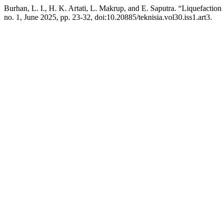
Burhan, L. I., H. K. Artati, L. Makrup, and E. Saputra. “Liquefactio
no. 1, June 2025, pp. 23-32, doi:10.20885/teknisia.vol30.iss1.art3.