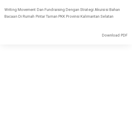
Return
Writing Movement Dan Fundraising Dengan Strategi Akuisisi Bahan
to
Bacaan Di Rumah Pintar Taman PKK Provinsi Kalimantan Selatan
Article
Details
Download
Download PDF