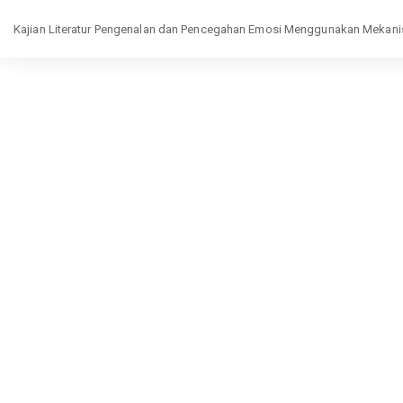
Return
Kajian Literatur Pengenalan dan Pencegahan Emosi Menggunakan Meka
to
Article
Details