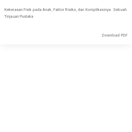
Return
Kekerasan Fisik pada Anak, Faktor Risiko, dan Komplikasinya : Sebuah
to
Tinjauan Pustaka
Article
Details
Download
Download PDF