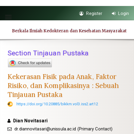
Quick
Register
Login
jump
Toggle
to
navigation
Berkala Ilmiah Kedokteran dan Kesehatan Masyarakat
page
content
Main
Section Tinjauan Pustaka
Navigation
Main
Content
Kekerasan Fisik pada Anak, Faktor
Sidebar
Risiko, dan Komplikasinya : Sebuah
Tinjauan Pustaka
https://doi.org/10.20885/bikkm.vol3.iss2.art12
Dian Novitasari
dr.diannovitasari@unissula.ac.id
(Primary Contact)