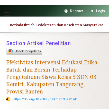
Quick
Register
Login
jump
Toggle
to
navigation
Berkala Ilmiah Kedokteran dan Kesehatan Masyarakat
page
content
Main
Section Artikel Penelitian
Navigation
Main
Content
Efektivitas Intervensi Edukasi Etika
Sidebar
Batuk dan Bersin Terhadap
Pengetahuan Siswa Kelas 5 SDN 03
Kemiri, Kabupaten Tangerang,
Provisi Banten
https://doi.org/10.20885/bikkm.vol3.iss2.art1