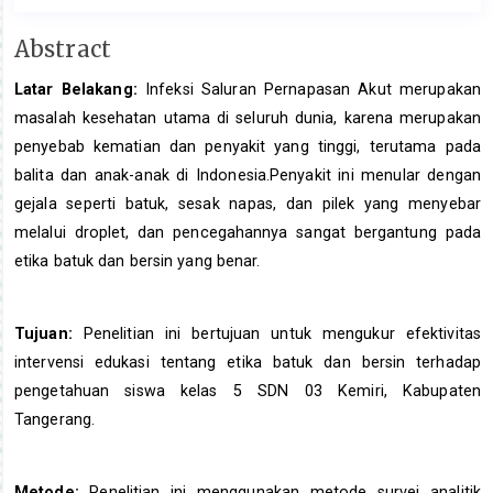
Main
Abstract
Article
Latar Belakang:
Infeksi Saluran Pernapasan Akut merupakan
Content
masalah kesehatan utama di seluruh dunia, karena merupakan
penyebab kematian dan penyakit yang tinggi, terutama pada
balita dan anak-anak di Indonesia.Penyakit ini menular dengan
gejala seperti batuk, sesak napas, dan pilek yang menyebar
melalui droplet, dan pencegahannya sangat bergantung pada
etika batuk dan bersin yang benar.
Tujuan:
Penelitian ini bertujuan untuk mengukur efektivitas
intervensi edukasi tentang etika batuk dan bersin terhadap
pengetahuan siswa kelas 5 SDN 03 Kemiri, Kabupaten
Tangerang.
Metode:
Penelitian ini menggunakan metode survei analitik