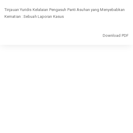
Return
Tinjauan Yuridis Kelalaian Pengasuh Panti Asuhan yang Menyebabkan
to
Kematian : Sebuah Laporan Kasus
Article
Details
Download
Download PDF