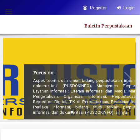
Quick
Register
Login
jump
Toggle
to
navigation
Buletin Perpustakaan
page
content
Main
Navigation
Main
Content
Focus on :
Sidebar
Aspek teoritis dan umum bidang perpustakaan, informasi dan
dokumentasi (PUSDOKINFO); Manajemen Perpustakaan;
Layanan Informasi; Literasi Informasi dan Media; Manajemen
Pengetahuan; Organisasi Informasi; Perpustakaan dan
Repositori Digital; TIK di Perpustakaan; Pencarian Informasi;
Perilaku Informasi; bidang studi terkait perpustakaan,
informasi dan dokumentasi (PUSDOKINFO) lainnya.