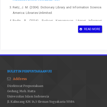
Reitz, J. M. (2004). Dictionary Library and Information Science.
America: Libraries Unlimited.
Rodin, R. (2016). Evaluasi Kemampuan Literasi Informasi
Pemustaka Perpustakaan Stain Curup Menggunakan Standar
READ MORE
Yang Dikembangkan Acrl. Al-Maktabah: Jurnal Komunikasi Dan
Informasi Perpustakaan, 15(1). Retrieved from
http://journal.uinjkt.ac.id/index.php/al-
maktabah/article/view/4716/3247
BULETIN PERPUSTAKAAN UII
Address
Direktorat Perpustakaan
Gedung Moh. Hatta
Universitas Islam Indonesia
Jl. Kaliurang KM 14,5 Sleman Yogyakarta 55584