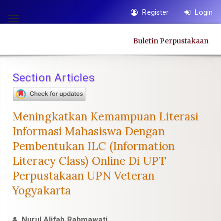
Quick
Register
Login
jump
Toggle
to
navigation
Buletin Perpustakaan
page
content
Main
Section Articles
Navigation
Main
Content
Meningkatkan Kemampuan Literasi
Sidebar
Informasi Mahasiswa Dengan
Pembentukan ILC (Information
Literacy Class) Online Di UPT
Perpustakaan UPN Veteran
Yogyakarta
Nurul Alifah Rahmawati