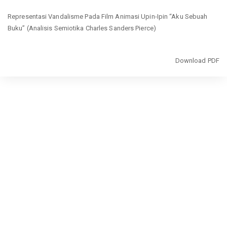
Return
Representasi Vandalisme Pada Film Animasi Upin-Ipin “Aku Sebuah
to
Buku” (Analisis Semiotika Charles Sanders Pierce)
Article
Details
Download
Download PDF