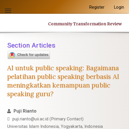
Quick
Register
Login
jump
Toggle
to
navigation
Community Transformation Review
page
content
Main
Section Articles
Navigation
Main
Content
AI untuk public speaking: Bagaimana
Sidebar
pelatihan public speaking berbasis AI
meningkatkan kemampuan public
speaking guru?
Puji Rianto
puji.rianto@uii.ac.id
(Primary Contact)
Universitas Islam Indonesia, Yogyakarta, Indonesia