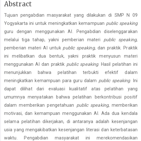
Main
Abstract
Article
Tujuan pengabdian masyarakat yang dilakukan di SMP N 09
Content
Yogyakarta ini untuk meningkatkan kemampuan
public speaking
guru dengan menggunakan AI. Pengabdian diselenggarakan
melalui tiga tahap, yakni pemberian materi
public speaking
,
pemberian materi AI untuk
public speaking
, dan praktik. Praktik
ini melibatkan dua bentuk, yakni praktik menyusun materi
menggunakan AI dan praktik
public speaking
. Hasil pelatihan ini
menunjukkan bahwa pelatihan terbukti efektif dalam
meningkatkan kemampuan para guru dalam
public speaking
. Ini
dapat dilihat dari evaluasi kualitatif atas pelatihan yang
umumnya menyatakan bahwa pelatihan berkontribusi positif
dalam memberikan pengetahuan
public speaking
, memberikan
motivasi, dan kemampuan menggunakan AI. Ada dua kendala
selama pelatihan dikerjakan, di antaranya adalah kesenjangan
usia yang mengakibatkan kesenjangan literasi dan keterbatasan
waktu. Pengabdian masyarakat ini merekomendasikan