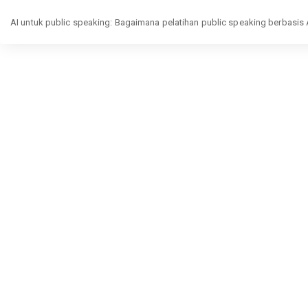
Return
AI untuk public speaking: Bagaimana pelatihan public speaking berbasi
to
Article
Details