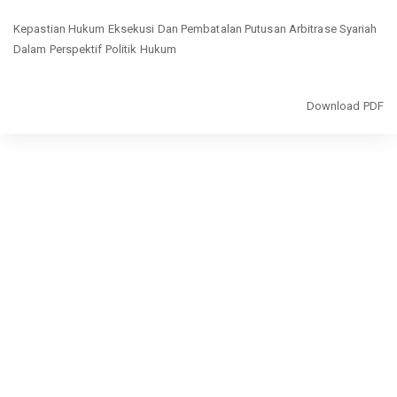
Return
Kepastian Hukum Eksekusi Dan Pembatalan Putusan Arbitrase Syariah
to
Dalam Perspektif Politik Hukum
Article
Details
Download
Download PDF