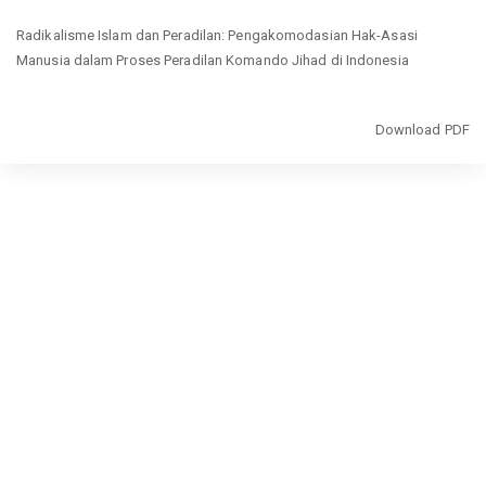
Return
Radikalisme Islam dan Peradilan: Pengakomodasian Hak-Asasi
to
Manusia dalam Proses Peradilan Komando Jihad di Indonesia
Article
Details
Download
Download PDF