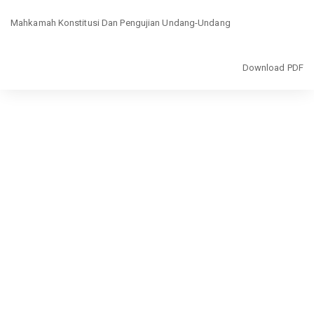
Return
Mahkamah Konstitusi Dan Pengujian Undang-Undang
to
Article
Details
Download
Download PDF