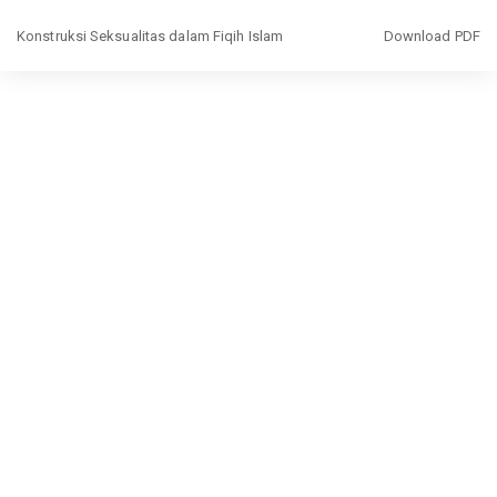
Return
Download
Konstruksi Seksualitas dalam Fiqih Islam
Download PDF
to
Article
Details