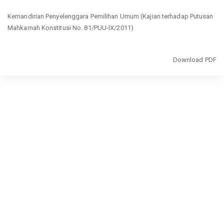
Return
Kemandirian Penyelenggara Pemilihan Umum (Kajian terhadap Putusan
to
Mahkamah Konstitusi No. 81/PUU-IX/2011)
Article
Details
Download
Download PDF