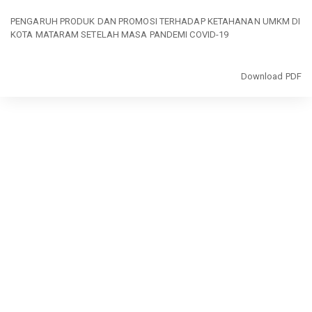
Return
to
PENGARUH PRODUK DAN PROMOSI TERHADAP KETAHANAN UMKM DI
Article
KOTA MATARAM SETELAH MASA PANDEMI COVID-19
Details
Download
Download PDF