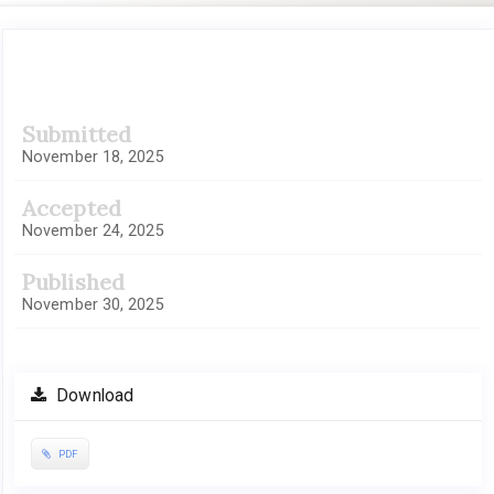
Article
Submitted
Sidebar
November 18, 2025
Accepted
November 24, 2025
Published
November 30, 2025
Download
PDF