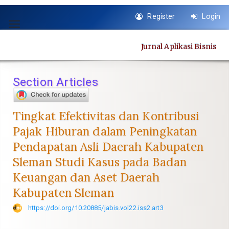
Quick
Register
Login
jump
Toggle
to
navigation
page
Jurnal Aplikasi Bisnis
content
Main
Navigation
Section Articles
Main
Content
Sidebar
Tingkat Efektivitas dan Kontribusi
Pajak Hiburan dalam Peningkatan
Pendapatan Asli Daerah Kabupaten
Sleman Studi Kasus pada Badan
Keuangan dan Aset Daerah
Kabupaten Sleman
https://doi.org/10.20885/jabis.vol22.iss2.art3