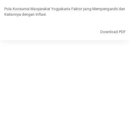
Return
to
Pola Konsumsi Masyarakat Yogyakarta Faktor yang Mempengaruhi dan
Article
Kaitannya dengan Inflasi
Details
Download
Download PDF