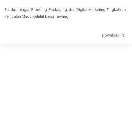
Return
Pendampingan Branding, Packaging, dan Digital Marketing Tingkatkan
to
Penjualan Madu Kelulut Desa Tuwung
Article
Details
Download
Download PDF