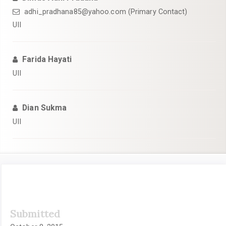
adhi_pradhana85@yahoo.com
(Primary Contact)
UII
Farida Hayati
UII
Dian Sukma
UII
Article
Submitted
Sidebar