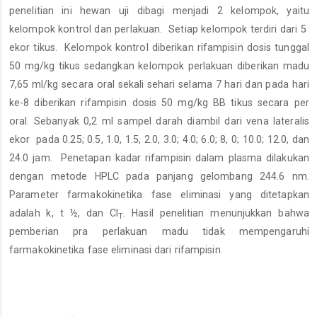
penelitian ini hewan uji dibagi menjadi 2 kelompok, yaitu
kelompok kontrol dan perlakuan. Setiap kelompok terdiri dari 5
ekor tikus. Kelompok kontrol diberikan rifampisin dosis tunggal
50 mg/kg tikus sedangkan kelompok perlakuan diberikan madu
7,65 ml/kg secara oral sekali sehari selama 7 hari dan pada hari
ke-8 diberikan rifampisin dosis 50 mg/kg BB tikus secara per
oral. Sebanyak 0,2 ml sampel darah diambil dari vena lateralis
ekor pada 0.25; 0.5, 1.0, 1.5, 2.0, 3.0; 4.0; 6.0; 8, 0; 10.0; 12.0, dan
24.0 jam. Penetapan kadar rifampisin dalam plasma dilakukan
dengan metode HPLC pada panjang gelombang 244.6 nm.
Parameter farmakokinetika fase eliminasi yang ditetapkan
adalah k, t ½, dan Cl
. Hasil penelitian menunjukkan bahwa
T
pemberian pra perlakuan madu tidak mempengaruhi
farmakokinetika fase eliminasi dari rifampisin.