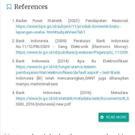
References
Badan Pusat Statistik. (2023). Pendapatan Nasional.
https://www.bps.go.id/subject/11/produk-domestik-bruto--
lapangan-usaha-.html#subjekViewTab1
Bank Indonesia. (2009). Peraturan Bank Indonesia
No.11/12/PBI/2009 - Uang Elektronik (Electronic Money).
https://www.bi.go.id/id/publikasi/peraturan/Pages/pbi_111209.as
Bank Indonesia. (2014). Apa Itu Elektronifikasi.
https://www.bi.go.id/id/fungsi-utama/sistem-
pembayaran/ritel/elektronifikasi/default.aspx#:~:text=Bank
Indonesia (BI) telah mencanangkan,GNNT juga diharapkan
mampu meminimalisasi
Bank Indonesia. (2016). Metadata.
https://www.bi.go.id/id/statistik/metadata/seki/Documents/8_S
SEKI_2016 (Indonesia) new.pdf
Bank Indonesia. (2018a). Inflasi.
https://www.bi.go.id/id/fungsi-
READ MORE
utama/moneter/inflasi/default.aspx
Bank Indonesia. (2018b). Peraturan Bank Indonesia Nomor
20/6/PBI/2018 tentang Uang Elektronik.