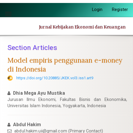
Quick
Login
Register
jump
Toggle
to
navigation
page
Jurnal Kebijakan Ekonomi dan Keuangan
content
Main
Navigation
Section Articles
Main
Content
Model empiris penggunaan e-money
Sidebar
di Indonesia
https://doi.org/10.20885/JKEK.vol3.iss1.art9
Dhia Mega Ayu Mustika
Jurusan Ilmu Ekonomi, Fakultas Bisnis dan Ekonomika,
Universitas Islam Indonesia, Yogyakarta, Indonesia
Abdul Hakim
abdul.hakim.uii@gmail.com
(Primary Contact)