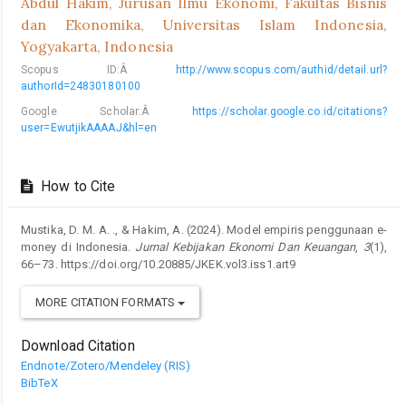
Abdul Hakim,
Jurusan Ilmu Ekonomi, Fakultas Bisnis
dan Ekonomika, Universitas Islam Indonesia,
Yogyakarta, Indonesia
Scopus ID:Â
http://www.scopus.com/authid/detail.url?
authorId=24830180100
Google Scholar:Â
https://scholar.google.co.id/citations?
user=EwutjikAAAAJ&hl=en
How to Cite
Mustika, D. M. A. ., & Hakim, A. (2024). Model empiris penggunaan e-
money di Indonesia.
Jurnal Kebijakan Ekonomi Dan Keuangan
,
3
(1),
66–73. https://doi.org/10.20885/JKEK.vol3.iss1.art9
MORE CITATION FORMATS
Download Citation
Endnote/Zotero/Mendeley (RIS)
BibTeX