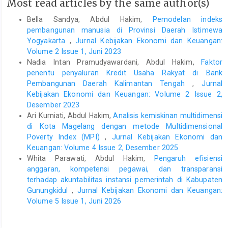
Most read articles by the same author(s)
https://www.bi.go.id/id/publikasi/peraturan/Pages/PBI-
200618.aspx
Bella Sandya, Abdul Hakim,
Pemodelan indeks
pembangunan manusia di Provinsi Daerah Istimewa
Bank Indonesia. (2020). Transaksi Uang Elektronik Agustus
Yogyakarta
,
Jurnal Kebijakan Ekonomi dan Keuangan:
Melesat Tembus Rp17,23 Triliun, Ini Data Historisnya.
https://www.bareksa.com/berita/berita-ekonomi-terkini/2020-
Volume 2 Issue 1, Juni 2023
10-13/transaksi-uang-elektronik-agustus-melesat-tembus-
Nadia Intan Pramudyawardani, Abdul Hakim,
Faktor
rp1723-triliun-ini-data-historisnya
penentu penyaluran Kredit Usaha Rakyat di Bank
Pembangunan Daerah Kalimantan Tengah
,
Jurnal
Bank Indonesia. (2022a). Digitalisasi Sistem Pembayaran untuk
Kebijakan Ekonomi dan Keuangan: Volume 2 Issue 2,
Kemanfaatan Masyarakat.
https://www.bi.go.id/id/publikasi/ruang-media/news-
Desember 2023
release/Pages/sp_2417922.aspx
Ari Kurniati, Abdul Hakim,
Analisis kemiskinan multidimensi
di Kota Magelang dengan metode Multidimensional
Bank Indonesia. (2022b). Transaksi Uang Elektronik Menurun
Poverty Index (MPI)
,
Jurnal Kebijakan Ekonomi dan
pada Februari 2022.
Keuangan: Volume 4 Issue 2, Desember 2025
https://dataindonesia.id/digital/detail/transaksi-uang-
elektronik-menurun-pada-februari-2022
Whita Parawati, Abdul Hakim,
Pengaruh efisiensi
anggaran, kompetensi pegawai, dan transparansi
Fisher, I. (1911a). The Purchasing Power of Money, its
terhadap akuntabilitas instansi pemerintah di Kabupaten
Determination and Relation to Credit, Interest and Crises.
Gunungkidul
,
Jurnal Kebijakan Ekonomi dan Keuangan:
Fisher, I. (1911b). The Purchasing Power of Money.
Volume 5 Issue 1, Juni 2026
Indrawati, Y., Wardhono, A., Qori’ah, C. G., & Nasir, M. A. (2020).
The Impact of E-Money Diffusion on the Monetary Policy