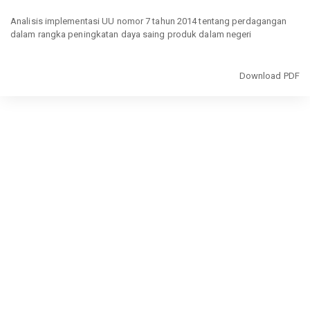
Return
to
Analisis implementasi UU nomor 7 tahun 2014 tentang perdagangan
Article
dalam rangka peningkatan daya saing produk dalam negeri
Details
Download
Download PDF