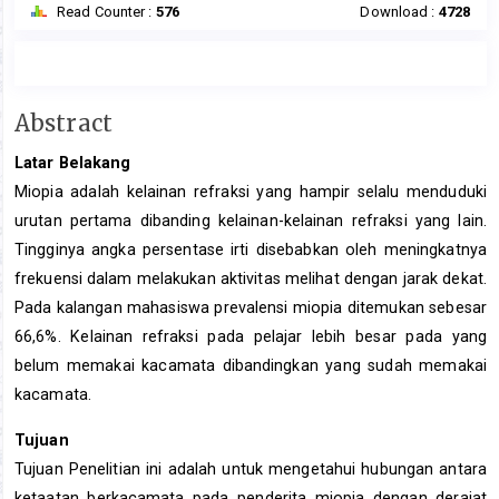
Read Counter :
576
Download :
4728
Main
Abstract
Article
Latar Belakang
Content
Miopia adalah kelainan refraksi yang hampir selalu menduduki
urutan pertama dibanding kelainan-kelainan refraksi yang lain.
Tingginya angka persentase irti disebabkan oleh meningkatnya
frekuensi dalam melakukan aktivitas melihat dengan jarak dekat.
Pada kalangan mahasiswa prevalensi miopia ditemukan sebesar
66,6%. Kelainan refraksi pada pelajar lebih besar pada yang
belum memakai kacamata dibandingkan yang sudah memakai
kacamata.
Tujuan
Tujuan Penelitian ini adalah untuk mengetahui hubungan antara
ketaatan berkacamata pada penderita miopia dengan derajat