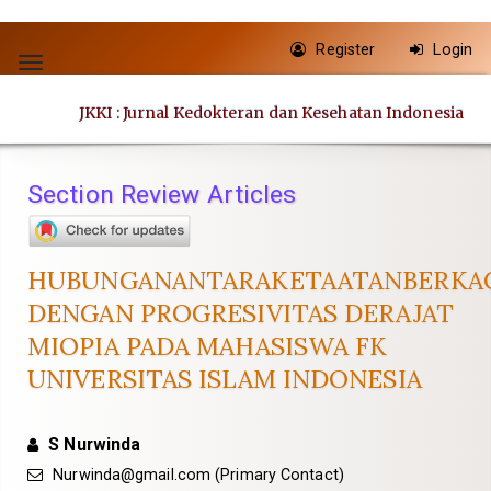
Quick
Register
Login
jump
Toggle
to
navigation
JKKI : Jurnal Kedokteran dan Kesehatan Indonesia
page
content
Main
Section Review Articles
Navigation
Main
Content
HUBUNGANANTARAKETAATANBERKA
Sidebar
DENGAN PROGRESIVITAS DERAJAT
MIOPIA PADA MAHASISWA FK
UNIVERSITAS ISLAM INDONESIA
S Nurwinda
Nurwinda@gmail.com
(Primary Contact)