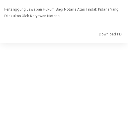
Return
Pertanggung Jawaban Hukum Bagi Notaris Atas Tindak Pidana Yang
to
Dilakukan Oleh Karyawan Notaris
Article
Details
Download
Download PDF