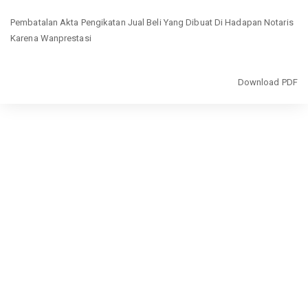
Return
Pembatalan Akta Pengikatan Jual Beli Yang Dibuat Di Hadapan Notaris
to
Karena Wanprestasi
Article
Details
Download
Download PDF