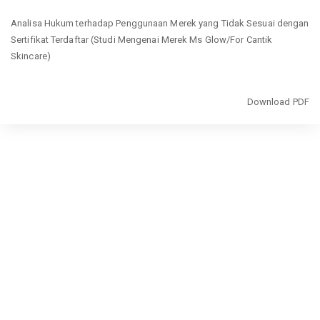
Return
Analisa Hukum terhadap Penggunaan Merek yang Tidak Sesuai dengan
to
Sertifikat Terdaftar (Studi Mengenai Merek Ms Glow/For Cantik
Article
Skincare)
Details
Download
Download PDF