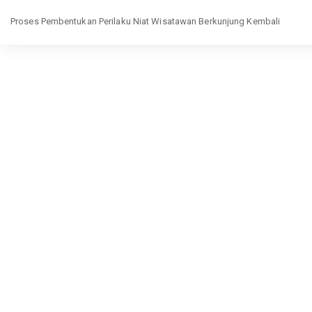
Return
to
Proses Pembentukan Perilaku Niat Wisatawan Berkunjung Kembali
Article
Details