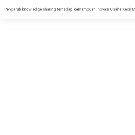
Return
to
Pengaruh knowledge sharing terhadap kemampuan inovasi Usaha Kecil Me
Article
Details