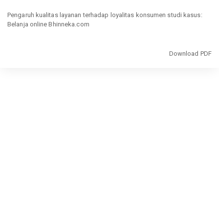
Return
to
Pengaruh kualitas layanan terhadap loyalitas konsumen studi kasus:
Article
Belanja online Bhinneka.com
Details
Download
Download PDF