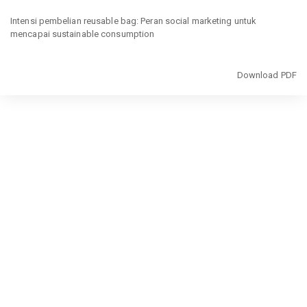
Return
to
Intensi pembelian reusable bag: Peran social marketing untuk
Article
mencapai sustainable consumption
Details
Download
Download PDF