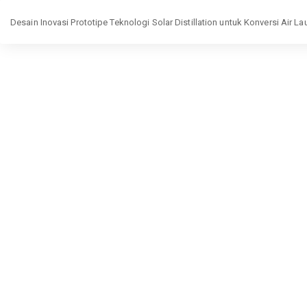
Return
Desain Inovasi Prototipe Teknologi Solar Distillation untuk Konversi Air La
to
Article
Details