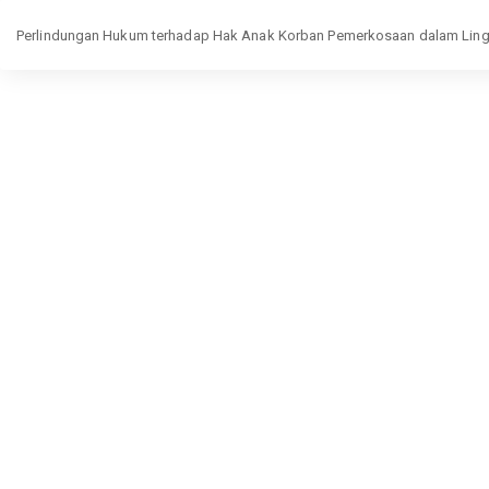
Return
Perlindungan Hukum terhadap Hak Anak Korban Pemerkosaan dalam Lin
to
Article
Details