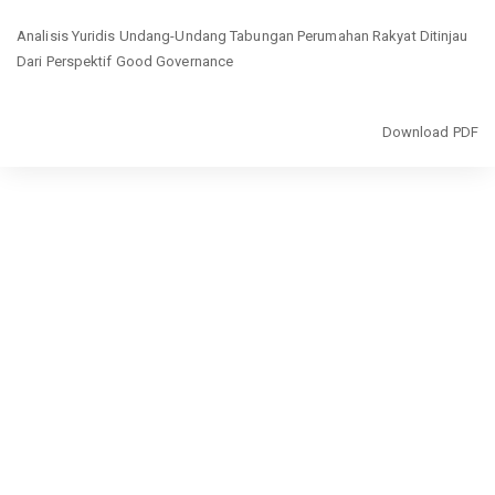
Return
Analisis Yuridis Undang-Undang Tabungan Perumahan Rakyat Ditinjau
to
Dari Perspektif Good Governance
Article
Details
Download
Download PDF