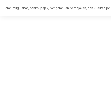
Return
Peran religiusitas, sanksi pajak, pengetahuan perpajakan, dan kualitas 
to
Article
Details