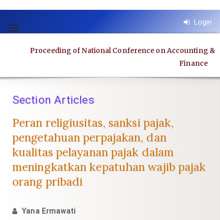
Quick
Login
jump
Toggle
to
navigation
Proceeding of National Conference on Accounting &
page
Finance
content
Main
Navigation
Section Articles
Main
Content
Peran religiusitas, sanksi pajak,
Sidebar
pengetahuan perpajakan, dan
kualitas pelayanan pajak dalam
meningkatkan kepatuhan wajib pajak
orang pribadi
Yana Ermawati