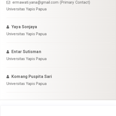
ermawati.yana@gmail.com
(Primary Contact)
Universitas Yapis Papua
Yaya Sonjaya
Universitas Yapis Papua
Entar Sutisman
Universitas Yapis Papua
Komang Puspita Sari
Universitas Yapis Papua