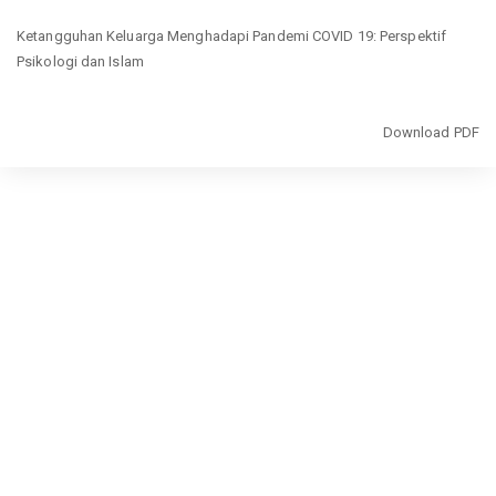
Return
Ketangguhan Keluarga Menghadapi Pandemi COVID 19: Perspektif
to
Psikologi dan Islam
Article
Details
Download
Download PDF