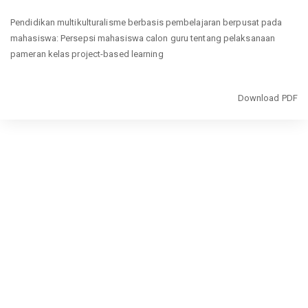
Return
Pendidikan multikulturalisme berbasis pembelajaran berpusat pada
to
mahasiswa: Persepsi mahasiswa calon guru tentang pelaksanaan
Article
pameran kelas project-based learning
Details
Download
Download PDF