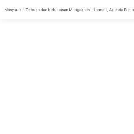
Return
Masyarakat Terbuka dan Kebebasan Mengakses Informasi, Agenda Pembe
to
Article
Details