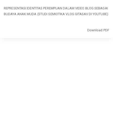
Return
REPRESENTASI IDENTITAS PEREMPUAN DALAM VIDEO BLOG SEBAGAI
to
BUDAYA ANAK MUDA (STUDI SEMIOTIKA VLOG GITASAV DI YOUTUBE)
Article
Details
Download
Download PDF