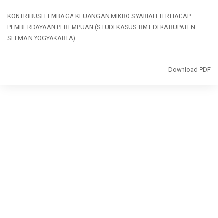
Return
KONTRIBUSI LEMBAGA KEUANGAN MIKRO SYARIAH TERHADAP
to
PEMBERDAYAAN PEREMPUAN (STUDI KASUS BMT DI KABUPATEN
Article
SLEMAN YOGYAKARTA)
Details
Download
Download PDF