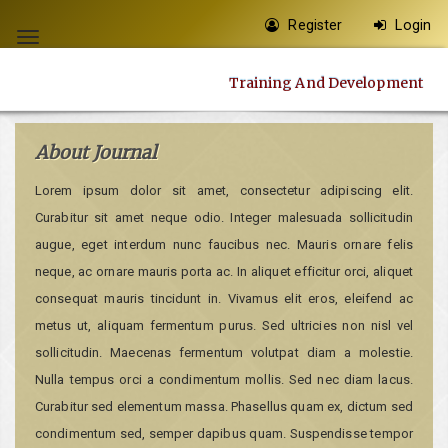
Quick
Register
Login
jump
Toggle
to
navigation
Training And Development
page
content
Main
About Journal
Navigation
Lorem ipsum dolor sit amet, consectetur adipiscing elit.
Main
Curabitur sit amet neque odio. Integer malesuada sollicitudin
Content
augue, eget interdum nunc faucibus nec. Mauris ornare felis
Sidebar
neque, ac ornare mauris porta ac. In aliquet efficitur orci, aliquet
consequat mauris tincidunt in. Vivamus elit eros, eleifend ac
metus ut, aliquam fermentum purus. Sed ultricies non nisl vel
sollicitudin. Maecenas fermentum volutpat diam a molestie.
Nulla tempus orci a condimentum mollis. Sed nec diam lacus.
Curabitur sed elementum massa. Phasellus quam ex, dictum sed
condimentum sed, semper dapibus quam. Suspendisse tempor