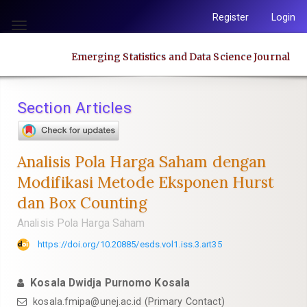
Quick
Register
Login
jump
Toggle
to
navigation
Emerging Statistics and Data Science Journal
page
content
Main
Section Articles
Navigation
Main
Content
Analisis Pola Harga Saham dengan
Sidebar
Modifikasi Metode Eksponen Hurst
dan Box Counting
Analisis Pola Harga Saham
https://doi.org/10.20885/esds.vol1.iss.3.art35
Kosala Dwidja Purnomo Kosala
kosala.fmipa@unej.ac.id
(Primary Contact)