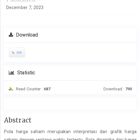
December 7, 2023
Download
PDF
Statistic
Read Counter :
687
Download :
790
Main
Abstract
Article
Pola harga saham merupakan interpretasi dari grafik harga
Content
saham dengan rentang waktu tertentu. Pola dinamika dari harga