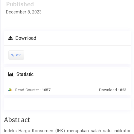
Published
December 8, 2023
Download
PDF
Statistic
Read Counter :
1057
Download :
823
Main
Abstract
Article
Indeks Harga Konsumen (IHK) merupakan salah satu indikator
Content