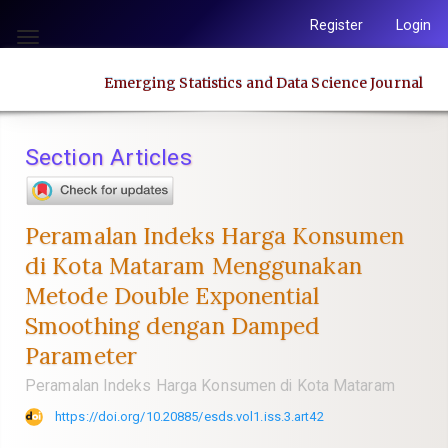
Quick
Register
Login
jump
Toggle
to
navigation
Emerging Statistics and Data Science Journal
page
content
Main
Section Articles
Navigation
Main
Content
Peramalan Indeks Harga Konsumen
Sidebar
di Kota Mataram Menggunakan
Metode Double Exponential
Smoothing dengan Damped
Parameter
Peramalan Indeks Harga Konsumen di Kota Mataram
https://doi.org/10.20885/esds.vol1.iss.3.art42